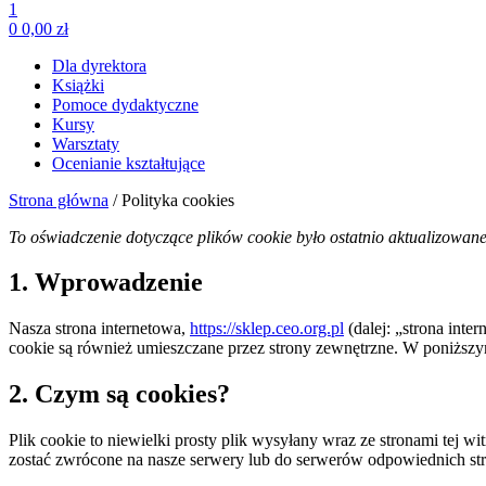
1
0
0,00
zł
Dla dyrektora
Książki
Pomoce dydaktyczne
Kursy
Warsztaty
Ocenianie kształtujące
Strona główna
/ Polityka cookies
To oświadczenie dotyczące plików cookie było ostatnio aktualizowan
1. Wprowadzenie
Nasza strona internetowa,
https://sklep.ceo.org.pl
(dalej: „strona inte
cookie są również umieszczane przez strony zewnętrzne. W poniższym
2. Czym są cookies?
Plik cookie to niewielki prosty plik wysyłany wraz ze stronami te
zostać zwrócone na nasze serwery lub do serwerów odpowiednich stro