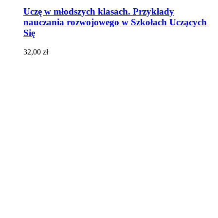
Uczę w młodszych klasach. Przykłady
nauczania rozwojowego w Szkołach Uczących
Się
32,00
zł