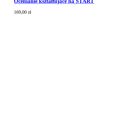
Ocenianie kształtujące na START
169,00
zł