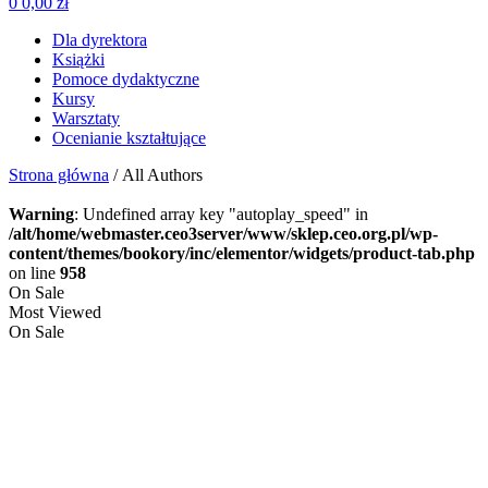
0
0,00
zł
Dla dyrektora
Książki
Pomoce dydaktyczne
Kursy
Warsztaty
Ocenianie kształtujące
Strona główna
/ All Authors
Warning
: Undefined array key "autoplay_speed" in
/alt/home/webmaster.ceo3server/www/sklep.ceo.org.pl/wp-
content/themes/bookory/inc/elementor/widgets/product-tab.php
on line
958
On Sale
Most Viewed
On Sale