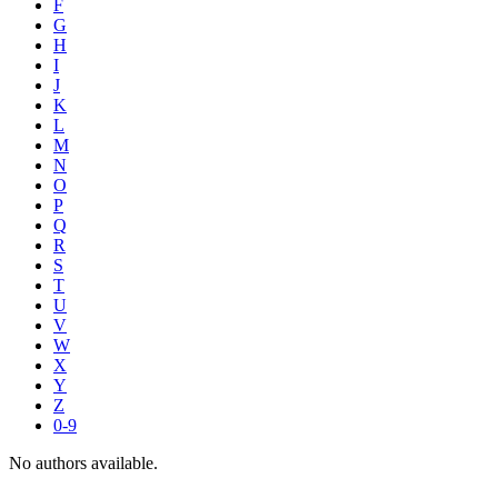
F
G
H
I
J
K
L
M
N
O
P
Q
R
S
T
U
V
W
X
Y
Z
0-9
No authors available.